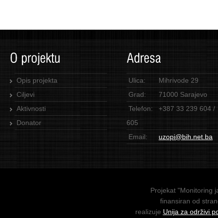
Opis projekta
Ulica:
Mihrivode 29
Ciljevi
Grad:
71000 Sarajevo
Aktivnosti
Telefon:
+387 33 239 604 /
Donator
605
Email:
uzopi@bih.net.ba
Projekat "Monitoring j
finansiran od stra
realizuje
Unija za održivi p