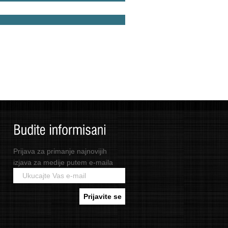
Prijava za primanje najnovijih
izjava za medije putem e-maila
Prijavite se