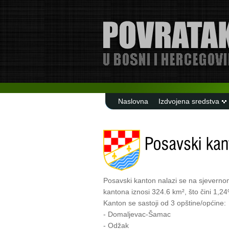
Naslovna
Izdvojena sredstva
Posavski kanton nalazi se na sjeverno
kantona iznosi 324.6 km², što čini 1,2
Kanton se sastoji od 3 opštine/općine:
- Domaljevac-
Šamac
- Odžak