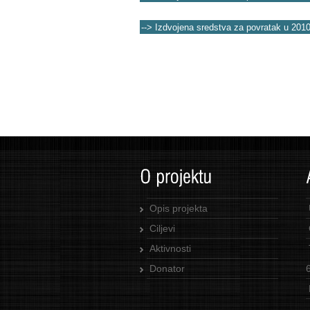
--> Izdvojena sredstva za povratak u 2010
Opis projekta
Ciljevi
Aktivnosti
Donator