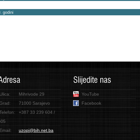
. godini
Ulica:
Mihrivode 29
YouTube
Grad:
71000 Sarajevo
Facebook
Telefon:
+387 33 239 604 /
605
Email:
uzopi@bih.net.ba