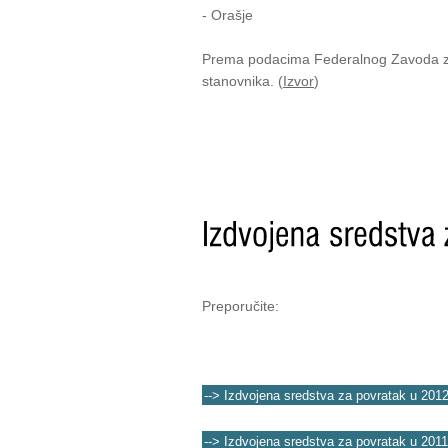
- Orašje
Prema podacima Federalnog Zavoda za 
stanovnika. (
Izvor
)
Preporučite:
--> Izdvojena sredstva za povratak u 2012
--> Izdvojena sredstva za povratak u 2011