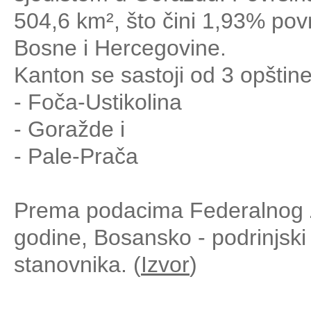
504,6 km², što čini 1,93% pov
Bosne i Hercegovine.
Kanton se sastoji od 3 opštin
- Foča-Ustikolina
- Goražde i
- Pale-Prača
Prema podacima Federalnog Za
godine, Bosansko - podrinjsk
stanovnika. (
Izvor
)