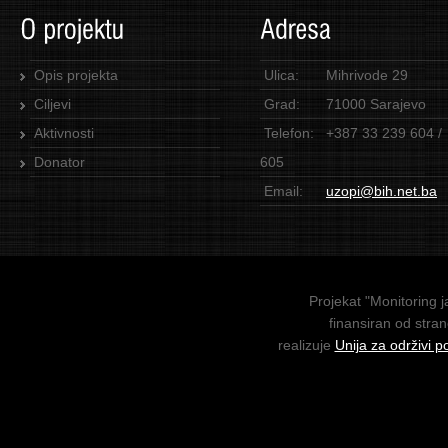
Opis projekta
Ulica:
Mihrivode 29
Ciljevi
Grad:
71000 Sarajevo
Aktivnosti
Telefon:
+387 33 239 604 /
Donator
605
Email:
uzopi@bih.net.ba
Projekat "Monitoring j
finansiran od stra
realizuje
Unija za održivi p