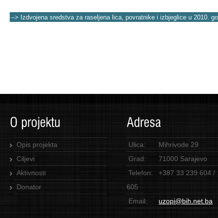
--> Izdvojena sredstva za raseljena lica, povratnike i izbjeglice u 2010. go
Opis projekta
Ulica:
Mihrivode 29
Ciljevi
Grad:
71000 Sarajevo
Aktivnosti
Telefon:
+387 33 239 604 /
Donator
605
Email:
uzopi@bih.net.ba