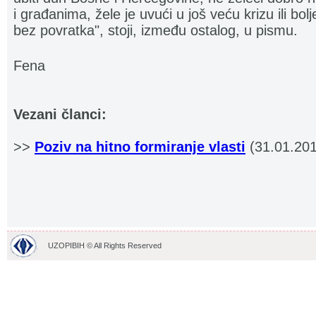
i građanima, žele je uvući u još veću krizu ili bol
bez povratka", stoji, između ostalog, u pismu.
Fena
Vezani članci:
>>
Poziv na hitno formiranje vlasti
(31.01.201
UZOPIBIH © All Rights Reserved