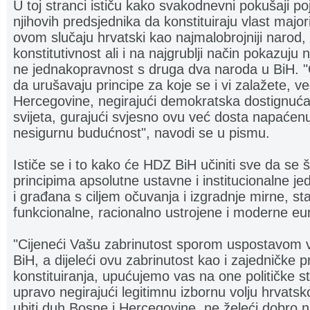
U toj stranci ističu kako svakodnevni pokušaji poj
njihovih predsjednika da konstituiraju vlast major
ovom slučaju hrvatski kao najmalobrojniji narod,
konstitutivnost ali i na najgrublji način pokazuju 
ne jednakopravnost s druga dva naroda u BiH. 
da urušavaju principe za koje se i vi zalažete, 
Hercegovine, negirajući demokratska dostignu
svijeta, gurajući svjesno ovu već dosta napaćenu
nesigurnu budućnost", navodi se u pismu.
Ističe se i to kako će HDZ BiH učiniti sve da se št
principima apsolutne ustavne i institucionalne j
i građana s ciljem očuvanja i izgradnje mirne, st
funkcionalne, racionalno ustrojene i moderne e
"Cijeneći Vašu zabrinutost sporom uspostavom v
BiH, a dijeleći ovu zabrinutost kao i zajedničke p
konstituiranja, upućujemo vas na one političke str
upravo negirajući legitimnu izbornu volju hrvat
ubiti duh Bosne i Hercegovine, ne želeći dobro n