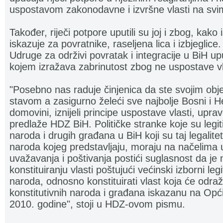
uspostavom zakonodavne i izvršne vlasti na svi
Također, riječi potpore uputili su joj i zbog, kako 
iskazuje za povratnike, raseljena lica i izbjeglice
Udruge za održivi povratak i integracije u BiH up
kojem izražava zabrinutost zbog ne uspostave v
"Posebno nas raduje činjenica da ste svojim obje
stavom a zasigurno želeći sve najbolje Bosni i H
domovini, iznijeli principe uspostave vlasti, upra
predlaže HDZ BiH. Političke stranke koje su legit
naroda i drugih građana u BiH koji su taj legalitet
naroda kojeg predstavljaju, moraju na načelima
uvažavanja i poštivanja postići suglasnost da je 
konstituiranju vlasti poštujući većinski izborni le
naroda, odnosno konstituirati vlast koja će odraža
konstitutivnih naroda i građana iskazanu na Opć
2010. godine", stoji u HDZ-ovom pismu.