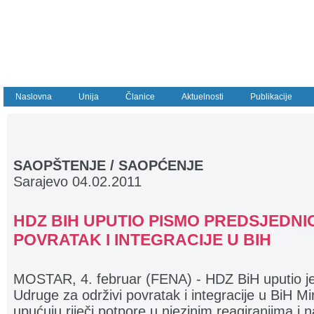
Naslovna
Unija
Članice
Aktuelnosti
Publikacije
SAOPŠTENJE / SAOPĆENJE
Sarajevo 04.02.2011
HDZ BIH UPUTIO PISMO PREDSJEDNIC
POVRATAK I INTEGRACIJE U BIH
MOSTAR, 4. februar (FENA) - HDZ BiH uputio je
Udruge za održivi povratak i integracije u BiH Mi
upućuju riječi potpore u njezinim reagiranjima i