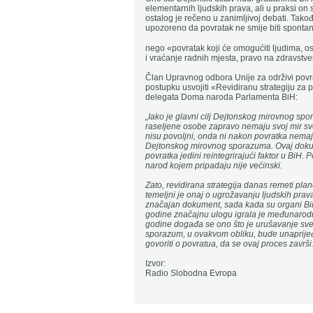
elementarnih ljudskih prava, ali u praksi on
ostalog je rečeno u zanimljivoj debati. Tako
upozoreno da povratak ne smije biti spontan
................................................................................
nego «povratak koji će omogućiti ljudima, o
i vraćanje radnih mjesta, pravo na zdravstve
Član Upravnog odbora Unije za održivi povra
postupku usvojiti «Revidiranu strategiju za
delegata Doma naroda Parlamenta BiH:
„Iako je glavni cilj Dejtonskog mirovnog spo
raseljene osobe zapravo nemaju svoj mir s
nisu povoljni, onda ni nakon povratka nemaju
Dejtonskog mirovnog sporazuma. Ovaj dokume
povratka jedini reintegrirajući faktor u BiH
narod kojem pripadaju nije većinski.
Zato, revidirana strategija danas remeti plano
temeljni je onaj o ugrožavanju ljudskih pra
značajan dokument, sada kada su organi Bi
godine značajnu ulogu igrala je međunarodna z
godine događa se ono što je urušavanje sveg
sporazum, u ovakvom obliku, bude unaprijeđ
govoriti o povratua, da se ovaj proces završi.
Izvor:
Radio Slobodna Evropa