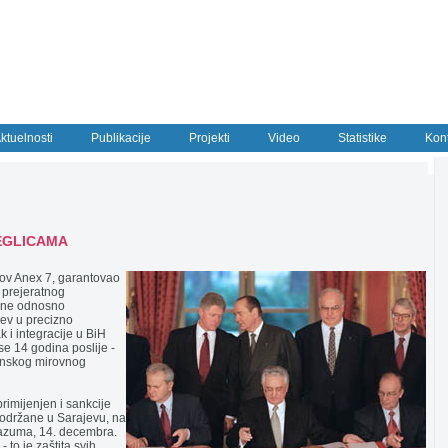
ktuelnosti
Publikacije
Projekti
Video
Statistike
Kon
EGLICAMA
ov Anex 7, garantovao
a prejeratnog
vine odnosno
jev u precizno
 i integracije u BiH
 se 14 godina poslije -
tonskog mirovnog
primijenjen i sankcije
 održane u Sarajevu, na
azuma, 14. decembra.
to je zaštita svih