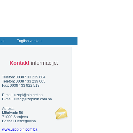
takt
English version
Kontakt
informacije:
Telefon: 00387 33 239 604
Telefon: 00387 33 239 605
Fax: 00387 33 922 513
E-mail: uzopi@bih.net.ba
E-mail: ured@uzopibih.com.ba
Adresa:
Mihrivode 59
71000 Sarajevo
Bosna i Hercegovina
www.uzopibih.com.ba