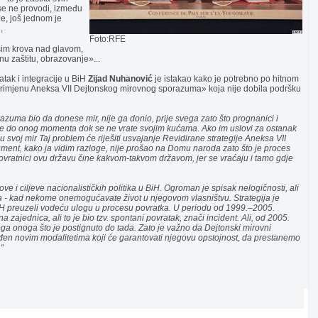
 se ne provodi, između
đe, još jednom je
,
..........................................
Foto:RFE
sim krova nad glavom,
nu zaštitu, obrazovanje»...
tak i integracije u BiH
Zijad Nuhanović
je istakao kako je potrebno po hitnom
 primjenu Aneksa VII Dejtonskog mirovnog sporazuma» koja nije dobila podršku
razuma bio da donese mir, nije ga donio, prije svega zato što prognanici i
ve do onog momenta dok se ne vrate svojim kućama. Ako im uslovi za ostanak
 svoj mir Taj problem će riješiti usvajanje Revidirane strategije Aneksa VII
nt, kako ja vidim razloge, nije prošao na Domu naroda zato što je proces
. Povratnici ovu državu čine kakvom-takvom državom, jer se vraćaju i tamo gdje
ve i ciljeve nacionalističkih politika u BiH. Ogroman je spisak nelogičnosti, ali
va - kad nekome onemogućavate život u njegovom vlasništvu. Strategija je
H preuzeli vodeću ulogu u procesu povratka. U periodu od 1999.–2005.
ajednica, ali to je bio tzv. spontani povratak, znači incident. Ali, od 2005.
a onoga što je postignuto do tada. Zato je važno da Dejtonski mirovni
en novim modalitetima koji će garantovati njegovu opstojnost, da prestanemo
“