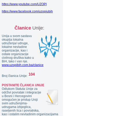
https://www.youtube.com/UZOPI
https://www.facebook.com/uzopiubih
Članice
Unije:
Unija u svom sastavu
okuplja lokalna
udruženja/ udruge,
lokalne nevladine
organizacije, kao i
ostale organizacije
civilnog društva kako u
BiH, tako i van nje.
www.uzopibih.com.ba/clanice
Broj članica Unije:
POSTANITE ČLANICA UNIJE
Odlukom Statuta Unije za
održivi povratak i integracije
u Bosni i Hercegovini
omogućen je pristup Uniji
svim udruženjima-
udrugama izbjeglica,
raseljenih lica i povratnika,
kao i ostalim nevladinim organizacijama