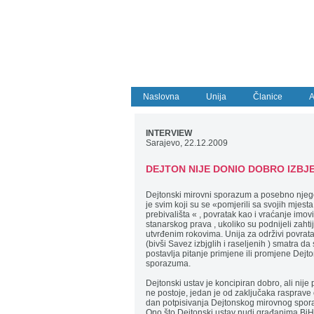
Naslovna
Unija
Članice
A
INTERVIEW
Sarajevo, 22.12.2009
DEJTON NIJE DONIO DOBRO IZBJ
Dejtonski mirovni sporazum a posebno njeg
je svim koji su se «pomjerili sa svojih mjest
prebivališta « , povratak kao i vraćanje imo
stanarskog prava , ukoliko su podnijeli zahti
utvrđenim rokovima. Unija za održivi povratak
(bivši Savez izbjglih i raseljenih ) smatra da
postavlja pitanje primjene ili promjene Dej
sporazuma.
Dejtonski ustav je koncipiran dobro, ali nije 
ne postoje, jedan je od zaključaka rasprave
dan potpisivanja Dejtonskog mirovnog spor
Ono što Dejtonski ustav nudi građanima BiH - 