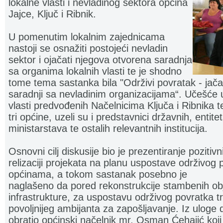
lokalne vlasti i nevladinog sektora općina
Jajce, Ključ i Ribnik.
U pomenutim lokalnim zajednicama
nastoji se osnažiti postojeći nevladin
sektor i ojačati njegova otvorena saradnja
sa organima lokalnih vlasti te je shodno
tome tema sastanka bila "Održivi povratak - jača
saradnji sa nevladinim organizacijama“. Učešće 
vlasti predvođenih Načelnicima Ključa i Ribnika 
tri općine, uzeli su i predstavnici državnih, entite
ministarstava te ostalih relevantnih institucija.
Osnovni cilj diskusije bio je prezentiranje poziti
relizaciji projekata na planu uspostave održivo
općinama, a tokom sastanak posebno je
naglašeno da pored rekonstrukcije stambenih obj
infrastrukture, za uspostavu održivog povratka tr
povoljnijeg ambijanta za zapošljavanje. Iz uloge
obratio općinski načelnik mr. Osman Ćehajić koji